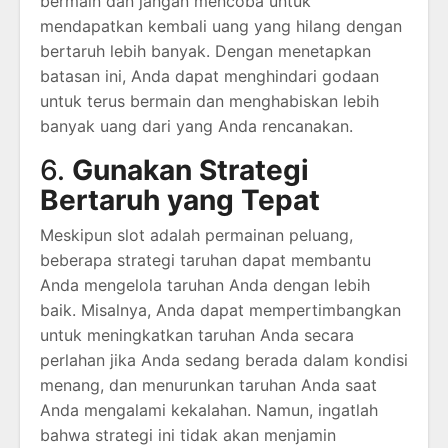
bermain dan jangan mencoba untuk
mendapatkan kembali uang yang hilang dengan
bertaruh lebih banyak. Dengan menetapkan
batasan ini, Anda dapat menghindari godaan
untuk terus bermain dan menghabiskan lebih
banyak uang dari yang Anda rencanakan.
6.
Gunakan Strategi
Bertaruh yang Tepat
Meskipun slot adalah permainan peluang,
beberapa strategi taruhan dapat membantu
Anda mengelola taruhan Anda dengan lebih
baik. Misalnya, Anda dapat mempertimbangkan
untuk meningkatkan taruhan Anda secara
perlahan jika Anda sedang berada dalam kondisi
menang, dan menurunkan taruhan Anda saat
Anda mengalami kekalahan. Namun, ingatlah
bahwa strategi ini tidak akan menjamin