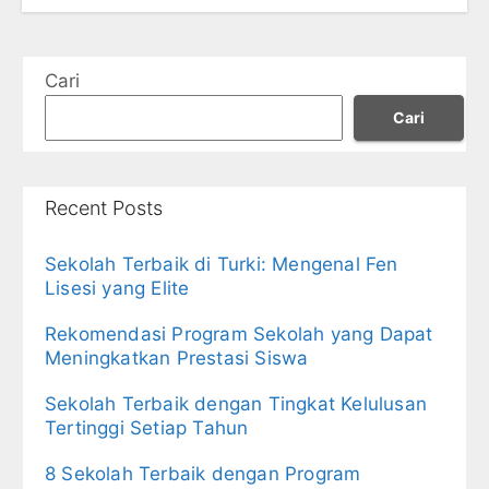
Cari
Cari
Recent Posts
Sekolah Terbaik di Turki: Mengenal Fen
Lisesi yang Elite
Rekomendasi Program Sekolah yang Dapat
Meningkatkan Prestasi Siswa
Sekolah Terbaik dengan Tingkat Kelulusan
Tertinggi Setiap Tahun
8 Sekolah Terbaik dengan Program