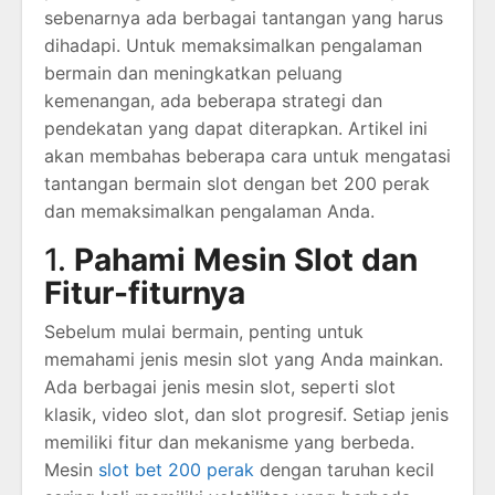
sebenarnya ada berbagai tantangan yang harus
dihadapi. Untuk memaksimalkan pengalaman
bermain dan meningkatkan peluang
kemenangan, ada beberapa strategi dan
pendekatan yang dapat diterapkan. Artikel ini
akan membahas beberapa cara untuk mengatasi
tantangan bermain slot dengan bet 200 perak
dan memaksimalkan pengalaman Anda.
1.
Pahami Mesin Slot dan
Fitur-fiturnya
Sebelum mulai bermain, penting untuk
memahami jenis mesin slot yang Anda mainkan.
Ada berbagai jenis mesin slot, seperti slot
klasik, video slot, dan slot progresif. Setiap jenis
memiliki fitur dan mekanisme yang berbeda.
Mesin
slot bet 200 perak
dengan taruhan kecil