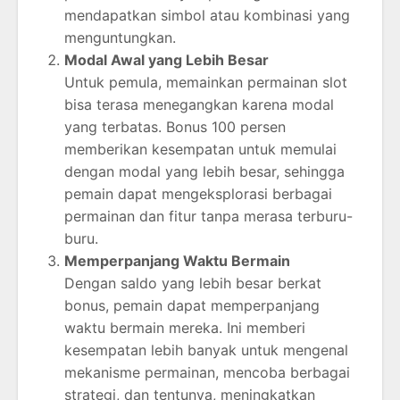
mendapatkan simbol atau kombinasi yang
menguntungkan.
Modal Awal yang Lebih Besar
Untuk pemula, memainkan permainan slot
bisa terasa menegangkan karena modal
yang terbatas. Bonus 100 persen
memberikan kesempatan untuk memulai
dengan modal yang lebih besar, sehingga
pemain dapat mengeksplorasi berbagai
permainan dan fitur tanpa merasa terburu-
buru.
Memperpanjang Waktu Bermain
Dengan saldo yang lebih besar berkat
bonus, pemain dapat memperpanjang
waktu bermain mereka. Ini memberi
kesempatan lebih banyak untuk mengenal
mekanisme permainan, mencoba berbagai
strategi, dan tentunya, meningkatkan