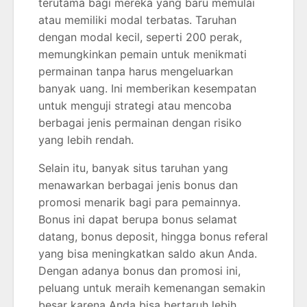
terutama bagi mereka yang baru memulai
atau memiliki modal terbatas. Taruhan
dengan modal kecil, seperti 200 perak,
memungkinkan pemain untuk menikmati
permainan tanpa harus mengeluarkan
banyak uang. Ini memberikan kesempatan
untuk menguji strategi atau mencoba
berbagai jenis permainan dengan risiko
yang lebih rendah.
Selain itu, banyak situs taruhan yang
menawarkan berbagai jenis bonus dan
promosi menarik bagi para pemainnya.
Bonus ini dapat berupa bonus selamat
datang, bonus deposit, hingga bonus referal
yang bisa meningkatkan saldo akun Anda.
Dengan adanya bonus dan promosi ini,
peluang untuk meraih kemenangan semakin
besar karena Anda bisa bertaruh lebih