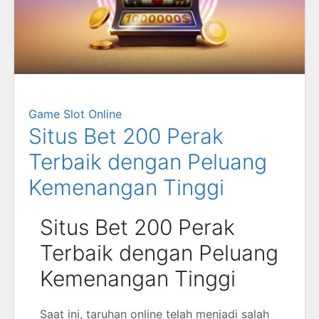
Game Slot Online
Situs Bet 200 Perak
Terbaik dengan Peluang
Kemenangan Tinggi
Situs Bet 200 Perak
Terbaik dengan Peluang
Kemenangan Tinggi
Saat ini, taruhan online telah menjadi salah