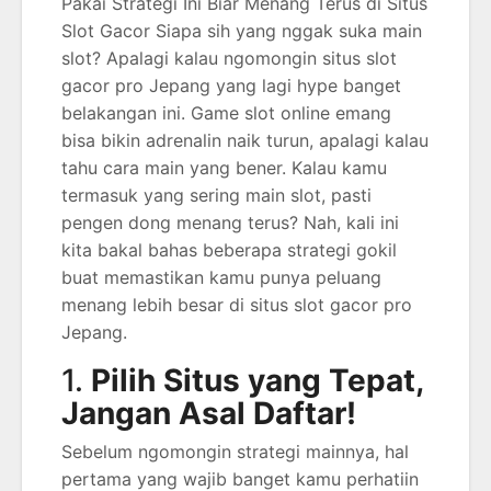
Pakai Strategi Ini Biar Menang Terus di Situs
Slot Gacor Siapa sih yang nggak suka main
slot? Apalagi kalau ngomongin situs slot
gacor pro Jepang yang lagi hype banget
belakangan ini. Game slot online emang
bisa bikin adrenalin naik turun, apalagi kalau
tahu cara main yang bener. Kalau kamu
termasuk yang sering main slot, pasti
pengen dong menang terus? Nah, kali ini
kita bakal bahas beberapa strategi gokil
buat memastikan kamu punya peluang
menang lebih besar di situs slot gacor pro
Jepang.
1.
Pilih Situs yang Tepat,
Jangan Asal Daftar!
Sebelum ngomongin strategi mainnya, hal
pertama yang wajib banget kamu perhatiin