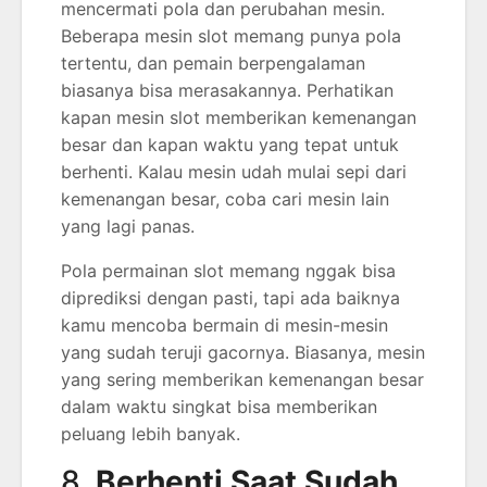
mencermati pola dan perubahan mesin.
Beberapa mesin slot memang punya pola
tertentu, dan pemain berpengalaman
biasanya bisa merasakannya. Perhatikan
kapan mesin slot memberikan kemenangan
besar dan kapan waktu yang tepat untuk
berhenti. Kalau mesin udah mulai sepi dari
kemenangan besar, coba cari mesin lain
yang lagi panas.
Pola permainan slot memang nggak bisa
diprediksi dengan pasti, tapi ada baiknya
kamu mencoba bermain di mesin-mesin
yang sudah teruji gacornya. Biasanya, mesin
yang sering memberikan kemenangan besar
dalam waktu singkat bisa memberikan
peluang lebih banyak.
8.
Berhenti Saat Sudah