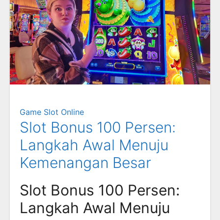
Game Slot Online
Slot Bonus 100 Persen:
Langkah Awal Menuju
Kemenangan Besar
Slot Bonus 100 Persen:
Langkah Awal Menuju