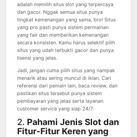
adalah memilih situs slot yang terpercaya
dan gacor. Nggak semua situs punya
tingkat kemenangan yang sama, bro! Situs
yang pro pasti punya sistem permainan
yang fair dan memberikan kemenangan
secara konsisten. Kamu harus selektif pilih
situs yang udah terbukti gacor dan punya
lisensi yang jelas.
Jadi, jangan cuma pilih situs yang nampak
menarik atau sering muncul di iklan. Cari
referensi dari pemain lain, baca review, dan
pastikan situs tersebut punya sistem
pembayaran yang jelas serta layanan
customer service yang siap 24/7.
2.
Pahami Jenis Slot dan
Fitur-Fitur Keren yang