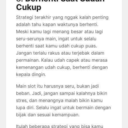
Cukup
Strategi terakhir yang nggak kalah penting
adalah tahu kapan waktunya berhenti.
Meski kamu lagi menang besar atau lagi
seru-serunya main, ingat untuk selalu
berhenti saat kamu udah cukup puas.
Jangan terlalu rakus atau terjebak dalam
permainan. Kalau udah capek atau merasa
kemenangan udah cukup, berhenti dengan
kepala dingin.
Main slot itu harusnya seru, bukan jadi
beban. Jadi, jangan sampai kalahnya bikin
stres, dan menangnya malah bikin kamu
lupa diri. Selalu ingat untuk bermain dengan
bijak dan sesuai kemampuan.
Itulah beberapa strategi yang bisa kamu