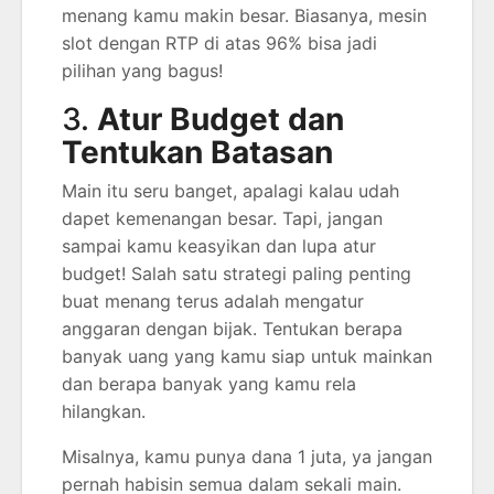
menang kamu makin besar. Biasanya, mesin
slot dengan RTP di atas 96% bisa jadi
pilihan yang bagus!
3.
Atur Budget dan
Tentukan Batasan
Main itu seru banget, apalagi kalau udah
dapet kemenangan besar. Tapi, jangan
sampai kamu keasyikan dan lupa atur
budget! Salah satu strategi paling penting
buat menang terus adalah mengatur
anggaran dengan bijak. Tentukan berapa
banyak uang yang kamu siap untuk mainkan
dan berapa banyak yang kamu rela
hilangkan.
Misalnya, kamu punya dana 1 juta, ya jangan
pernah habisin semua dalam sekali main.