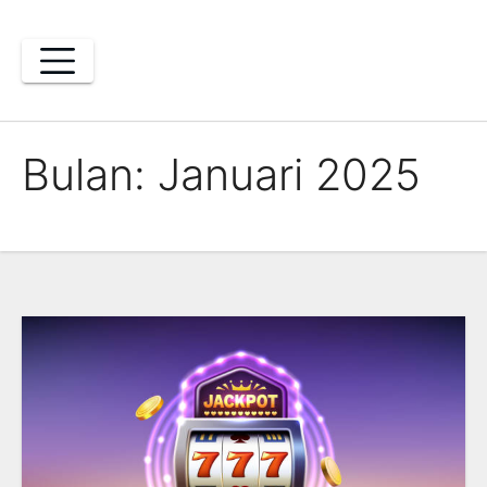
Skip
to
content
Bulan:
Januari 2025