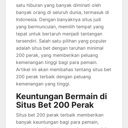
satu hiburan yang banyak diminati oleh
banyak orang di seluruh dunia, termasuk di
Indonesia. Dengan banyaknya situs judi
yang bermunculan, memilih tempat yang
tepat untuk bertaruh menjadi tantangan
tersendiri. Salah satu pilihan yang populer
adalah situs bet dengan taruhan minimal
200 perak, yang memberikan peluang
kemenangan tinggi bagi para pemain.
Artikel ini akan membahas tentang situs bet
200 perak terbaik dengan peluang
kemenangan yang tinggi.
Keuntungan Bermain di
Situs Bet 200 Perak
Situs bet 200 perak terbaik memberikan
banyak keuntungan bagi para pemain,