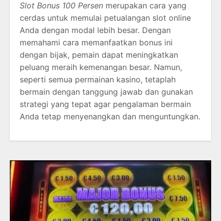
Slot Bonus 100 Persen
merupakan cara yang
cerdas untuk memulai petualangan slot online
Anda dengan modal lebih besar. Dengan
memahami cara memanfaatkan bonus ini
dengan bijak, pemain dapat meningkatkan
peluang meraih kemenangan besar. Namun,
seperti semua permainan kasino, tetaplah
bermain dengan tanggung jawab dan gunakan
strategi yang tepat agar pengalaman bermain
Anda tetap menyenangkan dan menguntungkan.