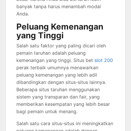
banyak tanpa harus menambah modal
Anda.
Peluang Kemenangan
yang Tinggi
Salah satu faktor yang paling dicari oleh
pemain taruhan adalah peluang
kemenangan yang tinggi. Situs bet
slot 200
perak terbaik umumnya menawarkan
peluang kemenangan yang lebih adil
dibandingkan dengan situs-situs lainnya.
Beberapa situs taruhan menggunakan
sistem yang transparan dan fair, yang
memberikan kesempatan yang lebih besar
bagi pemain untuk menang.
Salah satu cara situs-situs ini meningkatkan
peluang kemenangan adalah dengan