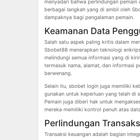
menyadari bahwa perlindungan pemain ad
berbagai langkah yang di ambil oleh Sb
dampaknya bagi pengalaman pemain.
Keamanan Data Pengg
Salah satu aspek paling kritis dalam m
Sbobet88 menerapkan teknologi enkripsi
melindungi semua informasi yang di kirim
termasuk nama, alamat, dan informasi p
berwenang.
Selain itu, sbobet login juga memiliki k
gunakan untuk keperluan yang telah di se
Pemain juga diberi hak untuk mengakse
mereka memiliki kontrol penuh atas dat
Perlindungan Transak
Transaksi keuangan adalah bagian integr