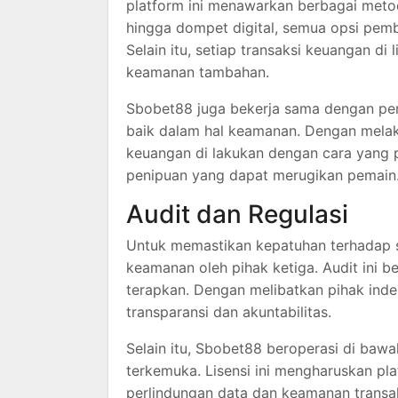
platform ini menawarkan berbagai meto
hingga dompet digital, semua opsi pemb
Selain itu, setiap transaksi keuangan di
keamanan tambahan.
Sbobet88 juga bekerja sama dengan pen
baik dalam hal keamanan. Dengan mela
keuangan di lakukan dengan cara yang p
penipuan yang dapat merugikan pemain
Audit dan Regulasi
Untuk memastikan kepatuhan terhadap st
keamanan oleh pihak ketiga. Audit ini b
terapkan. Dengan melibatkan pihak in
transparansi dan akuntabilitas.
Selain itu, Sbobet88 beroperasi di bawah
terkemuka. Lisensi ini mengharuskan pl
perlindungan data dan keamanan transak