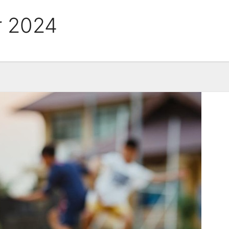
r 2024