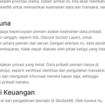
alah prioritas utama. Dalam artikel ini, kita akan membah
obet88 untuk memastikan keamanan data dan transaksi, se
una
enjaga kepercayaan pemain adalah keamanan data pribadi.
 canggih, seperti SSL (Secure Socket Layer), untuk
 antara pemain dan server. Dengan enkripsi ini, data sensiti
embayaran, tidak dapat diakses oleh pihak ketiga yang tid
ebijakan privasi yang ketat. Data pribadi pemain hanya di
tujui, seperti verifikasi identitas dan pengolahan transaksi
s dan mengubah informasi mereka kapan saja, sehingga
a pribadi mereka.
si Keuangan
al dari pengalaman bermain di Sbobet88. Oleh karena itu,