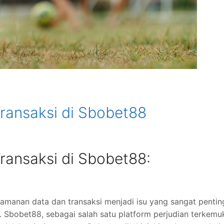
ransaksi di Sbobet88
ansaksi di Sbobet88:
eamanan data dan transaksi menjadi isu yang sangat pentin
e. Sbobet88, sebagai salah satu platform perjudian terkemu