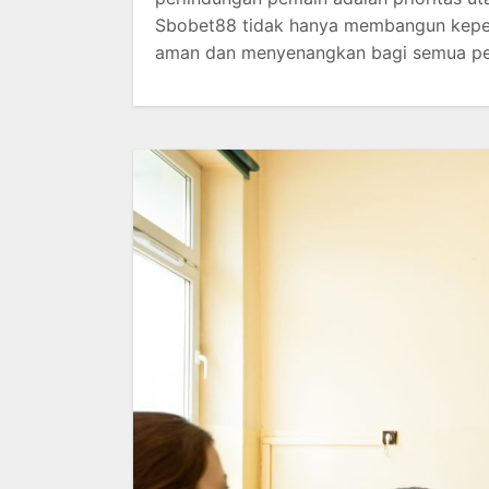
Sbobet88 tidak hanya membangun keper
aman dan menyenangkan bagi semua pe