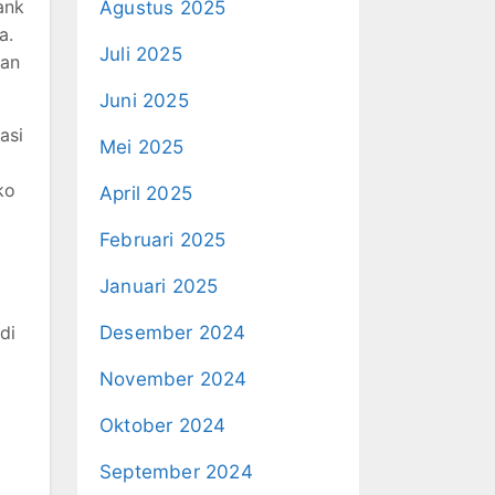
ank
Agustus 2025
a.
Juli 2025
san
Juni 2025
asi
Mei 2025
ko
April 2025
Februari 2025
Januari 2025
di
Desember 2024
November 2024
Oktober 2024
September 2024