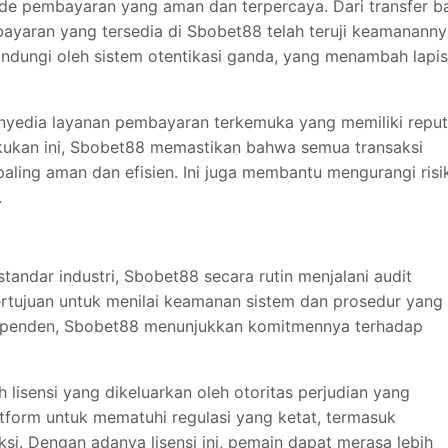
de pembayaran yang aman dan terpercaya. Dari transfer b
ayaran yang tersedia di Sbobet88 telah teruji keamananny
 lindungi oleh sistem otentikasi ganda, yang menambah lapi
yedia layanan pembayaran terkemuka yang memiliki reput
kukan ini, Sbobet88 memastikan bahwa semua transaksi
aling aman dan efisien. Ini juga membantu mengurangi risi
.
andar industri, Sbobet88 secara rutin menjalani audit
ertujuan untuk menilai keamanan sistem dan prosedur yang 
dependen, Sbobet88 menunjukkan komitmennya terhadap
 lisensi yang dikeluarkan oleh otoritas perjudian yang
atform untuk mematuhi regulasi yang ketat, termasuk
si. Dengan adanya lisensi ini, pemain dapat merasa lebih