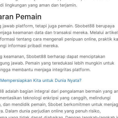
i lingkungan yang aman dan terjamin.
aran Pemain
 jawab platform, tetapi juga pemain. Sbobet88 berupaya
jaga keamanan data dan transaksi mereka. Melalui artikel
formasi tentang cara mengenali penipuan online, praktik k
ngi informasi pribadi mereka.
g keamanan, Sbobet88 berharap dapat menciptakan
gung jawab. Pemain yang teredukasi lebih mungkin untuk
ingga membantu menjaga integritas platform.
 Mempersiapkan Kita untuk Dunia Nyata?
88 adalah bagian integral dari pengalaman bermain yang 
tasikan teknologi enkripsi yang canggih, melindungi
tin, dan mendidik pemain, Sbobet berkomitmen untuk menja
Dalam dunia perjudian online yang penuh risiko,
ama yang tidak dapat diabaikan. Dengan langkah-langkah in