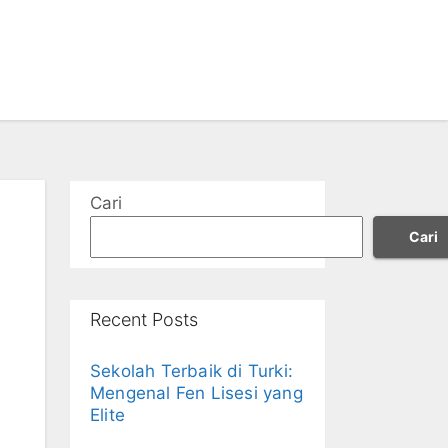
Cari
Cari
Recent Posts
Sekolah Terbaik di Turki:
Mengenal Fen Lisesi yang
Elite