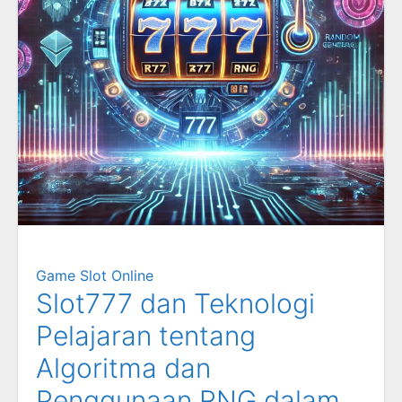
Game Slot Online
Slot777 dan Teknologi
Pelajaran tentang
Algoritma dan
Penggunaan RNG dalam