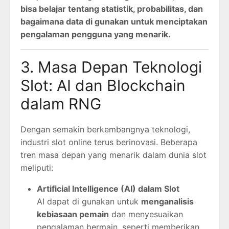
bisa belajar tentang statistik, probabilitas, dan
bagaimana data di gunakan untuk menciptakan
pengalaman pengguna yang menarik.
3. Masa Depan Teknologi
Slot: AI dan Blockchain
dalam RNG
Dengan semakin berkembangnya teknologi,
industri slot online terus berinovasi. Beberapa
tren masa depan yang menarik dalam dunia slot
meliputi:
Artificial Intelligence (AI) dalam Slot
AI dapat di gunakan untuk
menganalisis
kebiasaan pemain
dan menyesuaikan
pengalaman bermain, seperti memberikan