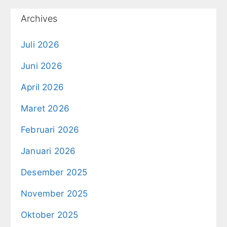
Archives
Juli 2026
Juni 2026
April 2026
Maret 2026
Februari 2026
Januari 2026
Desember 2025
November 2025
Oktober 2025