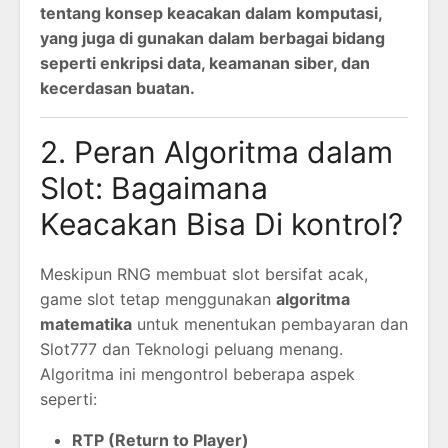
tentang konsep keacakan dalam komputasi,
yang juga di gunakan dalam berbagai bidang
seperti enkripsi data, keamanan siber, dan
kecerdasan buatan.
2. Peran Algoritma dalam
Slot: Bagaimana
Keacakan Bisa Di kontrol?
Meskipun RNG membuat slot bersifat acak,
game slot tetap menggunakan
algoritma
matematika
untuk menentukan pembayaran dan
Slot777 dan Teknologi peluang menang.
Algoritma ini mengontrol beberapa aspek
seperti:
RTP (Return to Player)