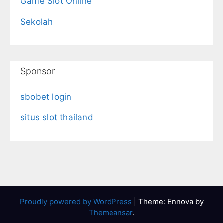
Game Slot Online
Sekolah
Sponsor
sbobet login
situs slot thailand
Proudly powered by WordPress
|
Theme: Ennova by
Themeansar
.