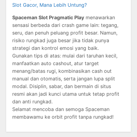
Slot Gacor, Mana Lebih Untung?
Spaceman Slot Pragmatic Play
menawarkan
sensasi berbeda dari crash game lain: tegang,
seru, dan penuh peluang profit besar. Namun,
risiko rungkad juga besar jika tidak punya
strategi dan kontrol emosi yang baik.
Gunakan tips di atas: mulai dari taruhan kecil,
manfaatkan auto cashout, atur target
menang/batas rugi, kombinasikan cash out
manual dan otomatis, serta jangan lupa split
modal. Disiplin, sabar, dan bermain di situs
resmi akan jadi kunci utama untuk tetap profit
dan anti rungkad.
Selamat mencoba dan semoga Spaceman
membawamu ke orbit profit tanpa rungkad!