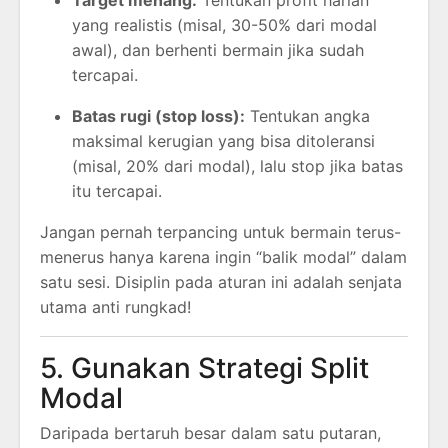
yang realistis (misal, 30-50% dari modal
awal), dan berhenti bermain jika sudah
tercapai.
Batas rugi (stop loss):
Tentukan angka
maksimal kerugian yang bisa ditoleransi
(misal, 20% dari modal), lalu stop jika batas
itu tercapai.
Jangan pernah terpancing untuk bermain terus-
menerus hanya karena ingin “balik modal” dalam
satu sesi. Disiplin pada aturan ini adalah senjata
utama anti rungkad!
5. Gunakan Strategi Split
Modal
Daripada bertaruh besar dalam satu putaran,