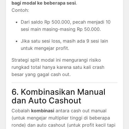
bagi modal ke beberapa sesi
.
Contoh:
Dari saldo Rp 500.000, pecah menjadi 10
sesi main masing-masing Rp 50.000.
Jika satu sesi loss, masih ada 9 sesi lain
untuk mengejar profit.
Strategi split modal ini mengurangi risiko
rungkad total hanya karena satu kali crash
besar yang gagal cash out.
6. Kombinasikan Manual
dan Auto Cashout
Cobalah
kombinasi
antara cash out manual
(untuk mengejar multiplier tinggi di beberapa
ronde) dan auto cashout (untuk profit kecil tapi