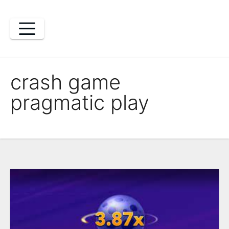
Skip
to
content
crash game
pragmatic play