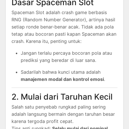
Dasar Spaceman Slot
Spaceman Slot adalah crash game berbasis
RNG (Random Number Generator), artinya hasil
setiap ronde benar-benar acak. Tidak ada pola
tetap atau bocoran pasti kapan Spaceman akan
crash. Karena itu, penting untuk:
Jangan terlalu percaya bocoran pola atau
prediksi yang beredar di luar sana.
Sadarilah bahwa kunci utama adalah
manajemen modal dan kontrol emosi
.
2. Mulai dari Taruhan Kecil
Salah satu penyebab rungkad paling sering
adalah langsung bermain dengan taruhan besar
karena tergoda profit cepat.
Tips anti rungkad:
Selalu mulai dari nominal