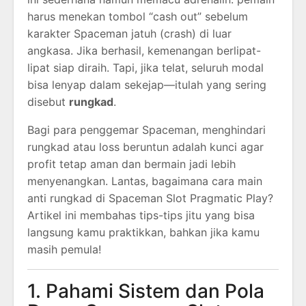
harus menekan tombol “cash out” sebelum
karakter Spaceman jatuh (crash) di luar
angkasa. Jika berhasil, kemenangan berlipat-
lipat siap diraih. Tapi, jika telat, seluruh modal
bisa lenyap dalam sekejap—itulah yang sering
disebut
rungkad
.
Bagi para penggemar Spaceman, menghindari
rungkad atau loss beruntun adalah kunci agar
profit tetap aman dan bermain jadi lebih
menyenangkan. Lantas, bagaimana cara main
anti rungkad di Spaceman Slot Pragmatic Play?
Artikel ini membahas tips-tips jitu yang bisa
langsung kamu praktikkan, bahkan jika kamu
masih pemula!
1. Pahami Sistem dan Pola