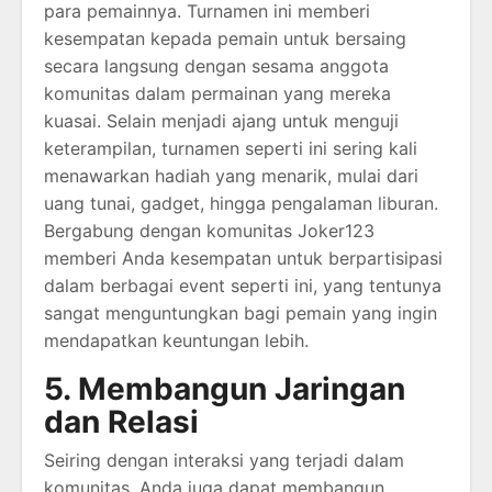
para pemainnya. Turnamen ini memberi
kesempatan kepada pemain untuk bersaing
secara langsung dengan sesama anggota
komunitas dalam permainan yang mereka
kuasai. Selain menjadi ajang untuk menguji
keterampilan, turnamen seperti ini sering kali
menawarkan hadiah yang menarik, mulai dari
uang tunai, gadget, hingga pengalaman liburan.
Bergabung dengan komunitas Joker123
memberi Anda kesempatan untuk berpartisipasi
dalam berbagai event seperti ini, yang tentunya
sangat menguntungkan bagi pemain yang ingin
mendapatkan keuntungan lebih.
5. Membangun Jaringan
dan Relasi
Seiring dengan interaksi yang terjadi dalam
komunitas, Anda juga dapat membangun