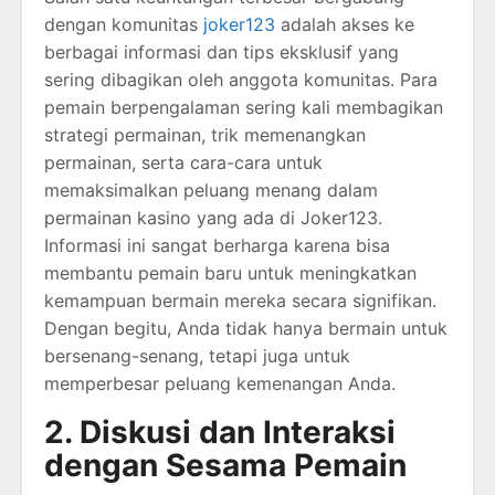
dengan komunitas
joker123
adalah akses ke
berbagai informasi dan tips eksklusif yang
sering dibagikan oleh anggota komunitas. Para
pemain berpengalaman sering kali membagikan
strategi permainan, trik memenangkan
permainan, serta cara-cara untuk
memaksimalkan peluang menang dalam
permainan kasino yang ada di Joker123.
Informasi ini sangat berharga karena bisa
membantu pemain baru untuk meningkatkan
kemampuan bermain mereka secara signifikan.
Dengan begitu, Anda tidak hanya bermain untuk
bersenang-senang, tetapi juga untuk
memperbesar peluang kemenangan Anda.
2. Diskusi dan Interaksi
dengan Sesama Pemain