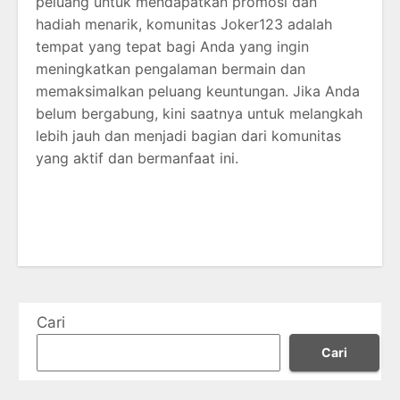
peluang untuk mendapatkan promosi dan
hadiah menarik, komunitas Joker123 adalah
tempat yang tepat bagi Anda yang ingin
meningkatkan pengalaman bermain dan
memaksimalkan peluang keuntungan. Jika Anda
belum bergabung, kini saatnya untuk melangkah
lebih jauh dan menjadi bagian dari komunitas
yang aktif dan bermanfaat ini.
Cari
Cari